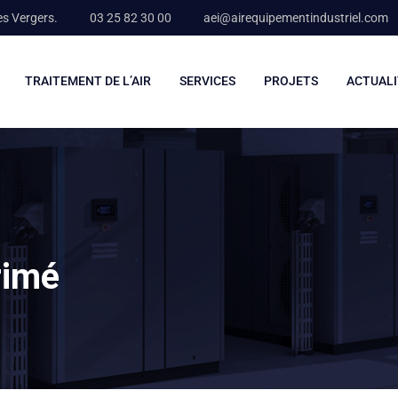
es Vergers.
03 25 82 30 00
aei@airequipementindustriel.com
TRAITEMENT DE L’AIR
SERVICES
PROJETS
ACTUALI
rimé