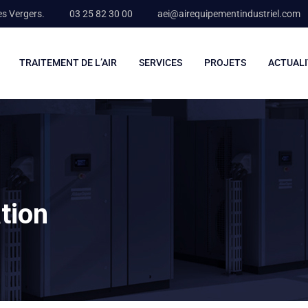
es Vergers.
03 25 82 30 00
aei@airequipementindustriel.com
TRAITEMENT DE L’AIR
SERVICES
PROJETS
ACTUALI
tion