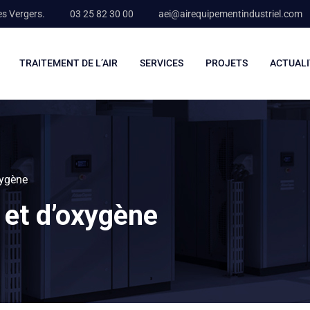
es Vergers.
03 25 82 30 00
aei@airequipementindustriel.com
TRAITEMENT DE L’AIR
SERVICES
PROJETS
ACTUALI
xygène
 et d’oxygène