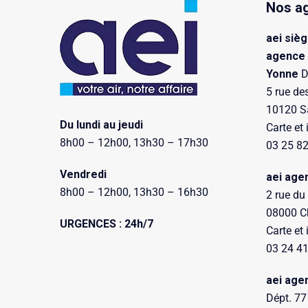
Nos a
aei sièg
agence
Yonne
D
5 rue de
10120 Sa
Du lundi au jeudi
Carte et 
8h00 – 12h00, 13h30 – 17h30
03 25 82
Vendredi
aei age
8h00 – 12h00, 13h30 – 16h30
2 rue du
08000 Ch
URGENCES : 24h/7
Carte et 
03 24 41
aei age
Dépt. 77