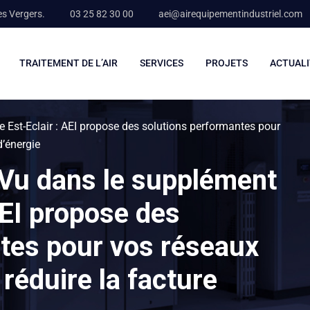
es Vergers.
03 25 82 30 00
aei@airequipementindustriel.com
TRAITEMENT DE L’AIR
SERVICES
PROJETS
ACTUALI
e Est-Eclair : AEI propose des solutions performantes pour
d’énergie
! Vu dans le supplément
AEI propose des
tes pour vos réseaux
réduire la facture