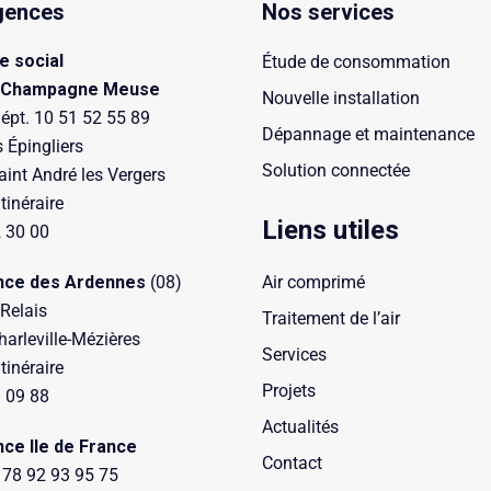
gences
Nos services
e social
Étude de consommation
 Champagne Meuse
Nouvelle installation
épt. 10 51 52 55 89
Dépannage et maintenance
s Épingliers
Solution connectée
int André les Vergers
itinéraire
Liens utiles
 30 00
nce des Ardennes
(08)
Air comprimé
 Relais
Traitement de l’air
arleville-Mézières
Services
itinéraire
Projets
 09 88
Actualités
nce Ile de France
Contact
 78 92 93 95 75