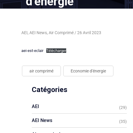
d’énergie
AEI
,
AEI News
,
Air Comprimé
26 Avril 2023
aei-est-eclair
Télécharger
air comprimé
Economie d'énergie
Catégories
AEI
(29)
AEI News
(35)