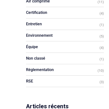
Air comprimé
(11)
Certification
(4)
Entretien
(1)
Environnement
(5)
Équipe
(4)
Non classé
(1)
Réglementation
(10)
RSE
(3)
Articles récents