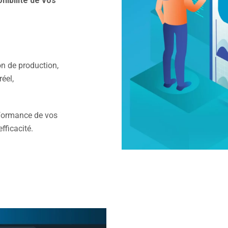
onibilité de vos
on de production,
éel,
rformance de vos
fficacité.