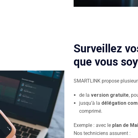
Surveillez v
que vous so
SMARTLINK propose plusieurs 
de la
version gratuite
, po
jusqu’à la
délégation comp
comprimé.
Exemple : avec le
plan de Ma
Nos techniciens assurent :