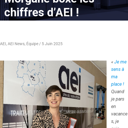
chiffres d’AEI !
AEI
,
AEI News
,
Équipe
5 Juin 2025
«
Je me
sens à
ma
place !
Quand
je pars
en
vacance
s, je