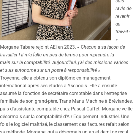
suis
ravie de
revenir
au
travail !
»
Morgane Tabare rejoint AEI en 2023. « C
hacun a sa façon de
travailler ! Il m’a fallu un peu de temps pour reprendre la
main sur la comptabilité. Aujourd’hui, j’ai des missions variées
et suis autonome sur un poste à responsabilité
».
Troyenne, elle a obtenu son diplôme en management
international après ses études à Yschools. Elle a ensuite
assumé la fonction de secrétaire comptable dans l’entreprise
familiale de son grand-père, Trans Manu Machine à Bréviandes,
puis d’assistante comptable chez Pascal Caffet. Morgane veille
désormais sur la comptabilité d’Air Équipement Industriel. Une
fois le logiciel maîtrisé, le classement des factures refait selon
sa méthode, Morgane, qui a désormais un an et demi de recul,