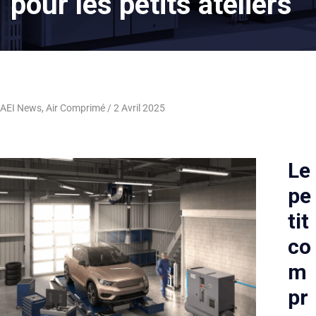
pour les petits ateliers
AEI News
,
Air Comprimé
2 Avril 2025
Le
pe
tit
co
m
pr