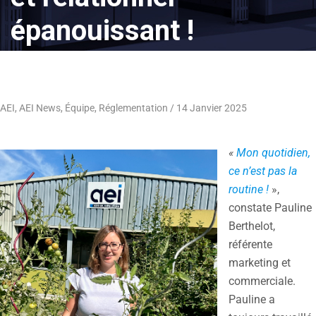
épanouissant !
AEI
,
AEI News
,
Équipe
,
Réglementation
14 Janvier 2025
«
Mon quotidien,
ce n’est pas la
routine !
»,
constate Pauline
Berthelot,
référente
marketing et
commerciale.
Pauline a