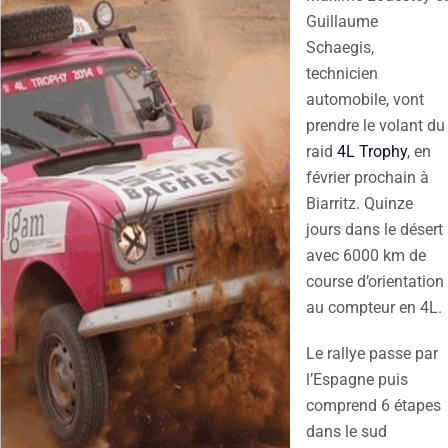
Guillaume
Schaegis,
technicien
automobile, vont
prendre le volant du
raid
4L Trophy
, en
février prochain à
Biarritz. Quinze
jours dans le désert
avec 6000 km de
course d’orientation
au compteur en 4L.
Le rallye passe par
l’Espagne puis
comprend 6 étapes
dans le sud