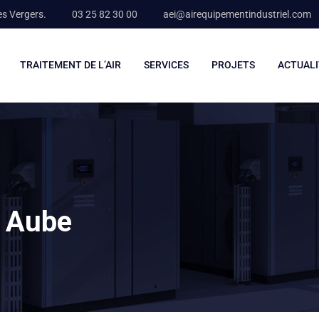
es Vergers.
03 25 82 30 00
aei@airequipementindustriel.com
TRAITEMENT DE L’AIR
SERVICES
PROJETS
ACTUALI
e Aube