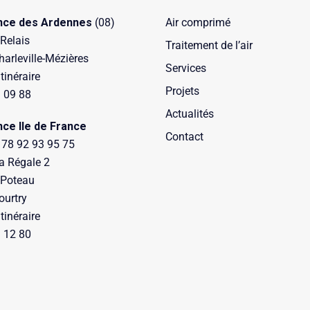
nce des Ardennes
(08)
Air comprimé
 Relais
Traitement de l’air
arleville-Mézières
Services
itinéraire
Projets
 09 88
Actualités
nce Ile de France
Contact
 78 92 93 95 75
a Régale 2
 Poteau
ourtry
itinéraire
 12 80