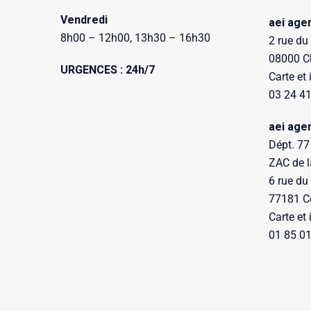
Vendredi
aei age
8h00 – 12h00, 13h30 – 16h30
2 rue du
08000 Ch
URGENCES : 24h/7
Carte et 
03 24 41
aei age
Dépt. 77
ZAC de l
6 rue du
77181 C
Carte et 
01 85 01