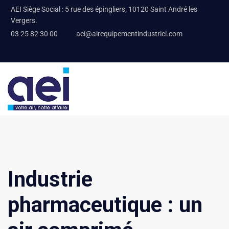
AEI Siège Social : 5 rue des épingliers, 10120 Saint André les
Vergers.
03 25 82 30 00
aei@airequipementindustriel.com
Industrie
pharmaceutique : un