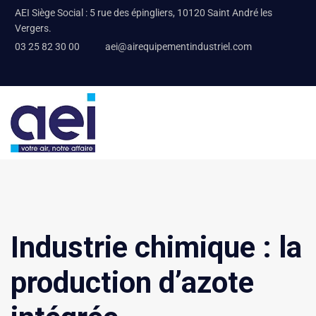
AEI Siège Social : 5 rue des épingliers, 10120 Saint André les
Vergers.
03 25 82 30 00
aei@airequipementindustriel.com
Industrie chimique : la
production d’azote