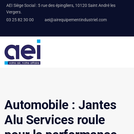
AEI Siège Social : 5 rue des épingliers, 10120 Saint André les
Vergers.
03 25 82 30 00
aei@airequipementindustriel.com
Automobile : Jantes
Alu Services roule